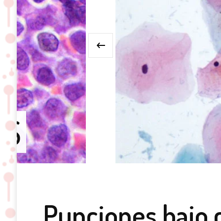
‹
OS
Punciones bajo c